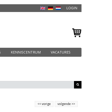
LOGIN
S
KENNISCENTRUM
VACATURES
<<
vorige
volgende
>>