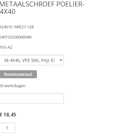
METAALSCHROEF POELIER-
-4X40
A24015~NFE27-128
240153200040040
RVS-A2
10 werkdagen
€
18,45