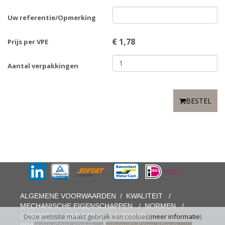
Uw referentie/Opmerking
€
1,78
Prijs per VPE
Aantal verpakkingen
BESTEL
ALGEMENE VOORWAARDEN
/
KWALITEIT
/
MECHANISCHE EIGENSCHAPPEN
/
NORMEN
/
CONTACT
/
OVER ONS
/
SITEMAP
/
Deze website maakt gebruik van cookies(
meer informatie
)