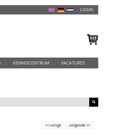
LOGIN
S
KENNISCENTRUM
VACATURES
<<
vorige
volgende
>>