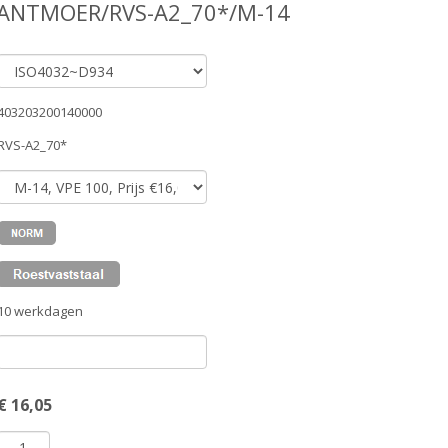
KANTMOER/RVS-A2_70*/M-14
403203200140000
RVS-A2_70*
10 werkdagen
€
16,05