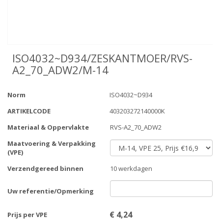
ISO4032~D934/ZESKANTMOER/RVS-
A2_70_ADW2/M-14
Norm
ISO4032~D934
ARTIKELCODE
403203272140000K
Materiaal & Oppervlakte
RVS-A2_70_ADW2
Maatvoering & Verpakking
(VPE)
Verzendgereed binnen
10 werkdagen
Uw referentie/Opmerking
€
4,24
Prijs per VPE