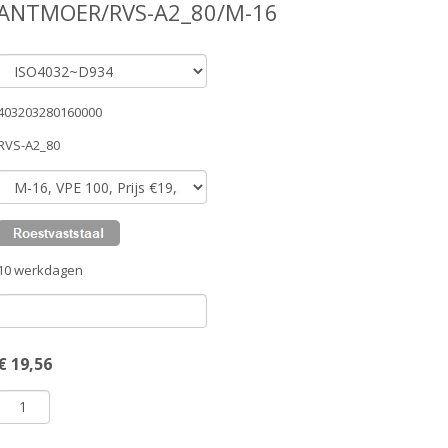
KANTMOER/RVS-A2_80/M-16
403203280160000
RVS-A2_80
10 werkdagen
€
19,56