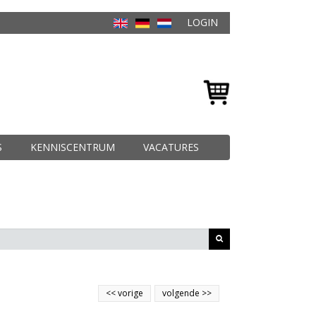
LOGIN
S
KENNISCENTRUM
VACATURES
<<
vorige
volgende
>>