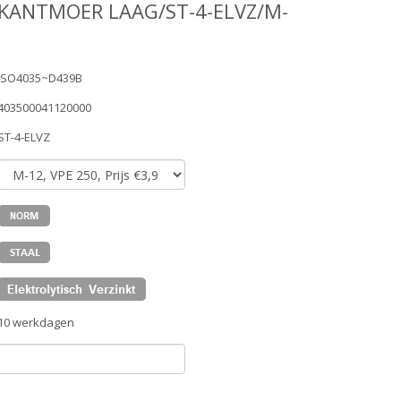
KANTMOER LAAG/ST-4-ELVZ/M-
ISO4035~D439B
403500041120000
ST-4-ELVZ
10 werkdagen