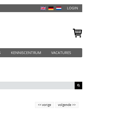
LOGIN
S
KENNISCENTRUM
VACATURES
<<
vorige
volgende
>>