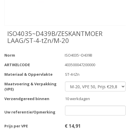
ISO4035~D439B/ZESKANTMOER
LAAG/ST-4-tZn/M-20
Norm
ISO4035~D439B
ARTIKELCODE
403500047200000
Materiaal & Oppervlakte
ST-4-tZn
Maatvoering & Verpakking
(VPE)
Verzendgereed binnen
10 werkdagen
Uw referentie/Opmerking
€
14,91
Prijs per VPE