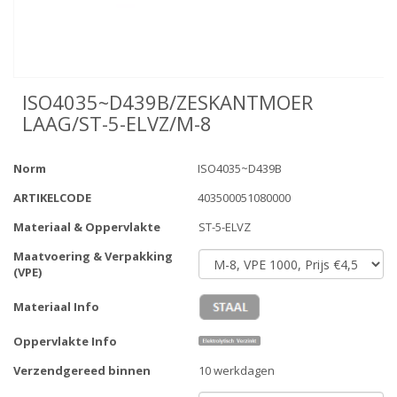
ISO4035~D439B/ZESKANTMOER
LAAG/ST-5-ELVZ/M-8
Norm
ISO4035~D439B
ARTIKELCODE
403500051080000
Materiaal & Oppervlakte
ST-5-ELVZ
Maatvoering & Verpakking
(VPE)
Materiaal Info
Oppervlakte Info
Verzendgereed binnen
10 werkdagen