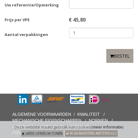
Uw referentie/Opmerking
€
45,80
Prijs per VPE
Aantal verpakkingen
BESTEL
ALGEMENE VOORWAARDEN
/
KWALITEIT
/
MECHANISCHE EIGENSCHAPPEN
/
NORMEN
/
CONTACT
/
OVER ONS
/
SITEMAP
/
Deze website maakt gebruik van cookies(
meer informatie
)
PRIVACYVERKLARING
/
COOKIEVERKLARING
LATER OPNIEUW TONEN
IK GA AKKOORD MET COOKIES