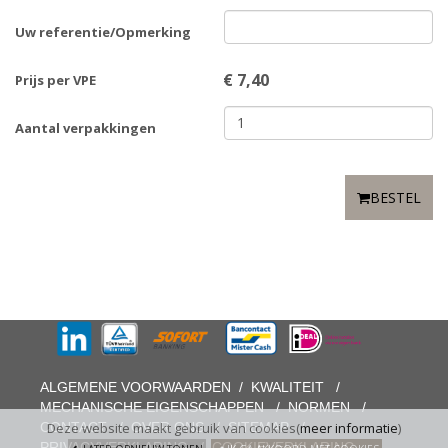
Uw referentie/Opmerking
€
7,40
Prijs per VPE
Aantal verpakkingen
BESTEL
ALGEMENE VOORWAARDEN
/
KWALITEIT
/
MECHANISCHE EIGENSCHAPPEN
/
NORMEN
/
CONTACT
/
OVER ONS
/
SITEMAP
/
Deze website maakt gebruik van cookies(
meer informatie
)
PRIVACYVERKLARING
/
COOKIEVERKLARING