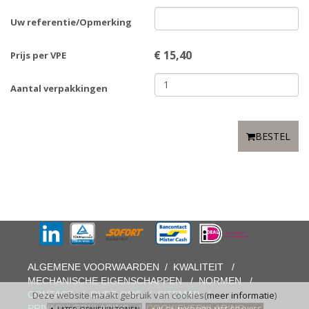
Uw referentie/Opmerking
€
15,40
Prijs per VPE
Aantal verpakkingen
BESTEL
ALGEMENE VOORWAARDEN
/
KWALITEIT
/
MECHANISCHE EIGENSCHAPPEN
/
NORMEN
/
CONTACT
/
OVER ONS
/
SITEMAP
/
Deze website maakt gebruik van cookies(
meer informatie
)
PRIVACYVERKLARING
/
COOKIEVERKLARING