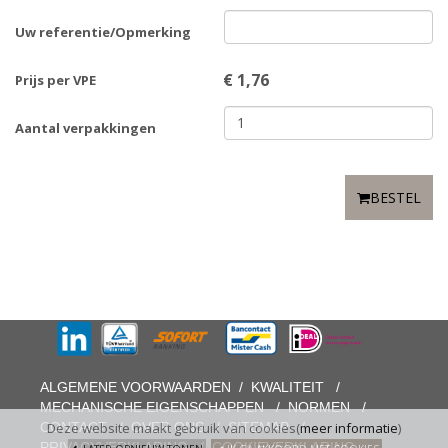
Uw referentie/Opmerking
€
1,76
Prijs per VPE
Aantal verpakkingen
BESTEL
ALGEMENE VOORWAARDEN
/
KWALITEIT
/
MECHANISCHE EIGENSCHAPPEN
/
NORMEN
/
CONTACT
/
OVER ONS
/
SITEMAP
/
Deze website maakt gebruik van cookies(
meer informatie
)
PRIVACYVERKLARING
/
COOKIEVERKLARING