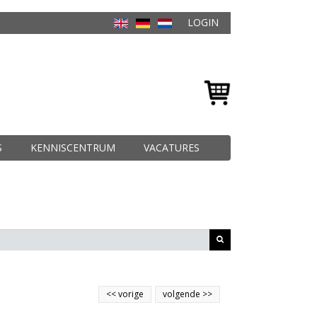
LOGIN
S
KENNISCENTRUM
VACATURES
<<
vorige
volgende
>>