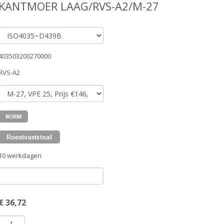
SKANTMOER LAAG/RVS-A2/M-27
403503200270000
RVS-A2
10 werkdagen
€
36,72