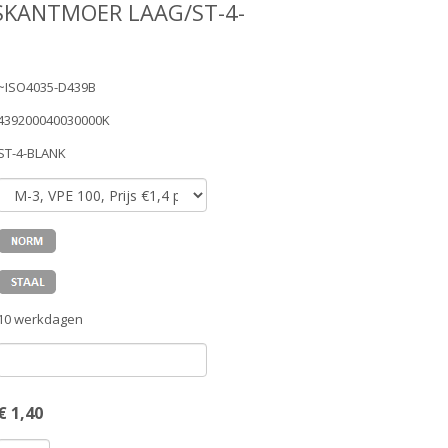
SKANTMOER LAAG/ST-4-
~ISO4035-D439B
439200040030000K
ST-4-BLANK
10 werkdagen
€
1,40