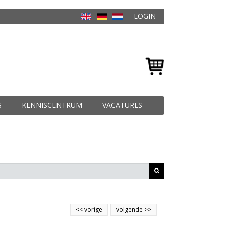
LOGIN
S
KENNISCENTRUM
VACATURES
<<
vorige
volgende
>>