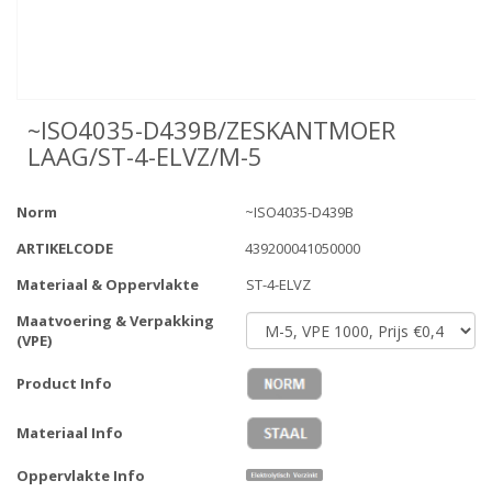
~ISO4035-D439B/ZESKANTMOER
LAAG/ST-4-ELVZ/M-5
Norm
~ISO4035-D439B
ARTIKELCODE
439200041050000
Materiaal & Oppervlakte
ST-4-ELVZ
Maatvoering & Verpakking
(VPE)
Product Info
Materiaal Info
Oppervlakte Info