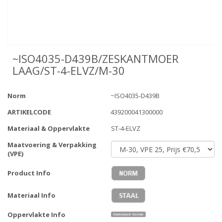
~ISO4035-D439B/ZESKANTMOER
LAAG/ST-4-ELVZ/M-30
Norm
~ISO4035-D439B
ARTIKELCODE
439200041300000
Materiaal & Oppervlakte
ST-4-ELVZ
Maatvoering & Verpakking
(VPE)
Product Info
Materiaal Info
Oppervlakte Info