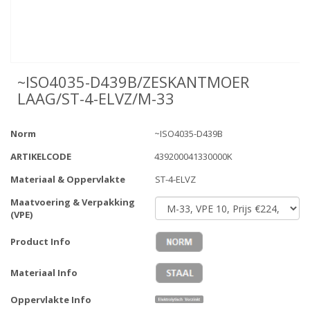
~ISO4035-D439B/ZESKANTMOER
LAAG/ST-4-ELVZ/M-33
Norm
~ISO4035-D439B
ARTIKELCODE
439200041330000K
Materiaal & Oppervlakte
ST-4-ELVZ
Maatvoering & Verpakking
(VPE)
Product Info
Materiaal Info
Oppervlakte Info