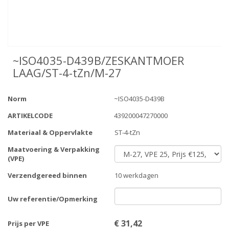
~ISO4035-D439B/ZESKANTMOER
LAAG/ST-4-tZn/M-27
Norm
~ISO4035-D439B
ARTIKELCODE
439200047270000
Materiaal & Oppervlakte
ST-4-tZn
Maatvoering & Verpakking
(VPE)
Verzendgereed binnen
10 werkdagen
Uw referentie/Opmerking
€
31,42
Prijs per VPE