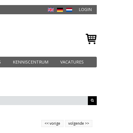
LOGIN
S
KENNISCENTRUM
VACATURES
<<
vorige
volgende
>>