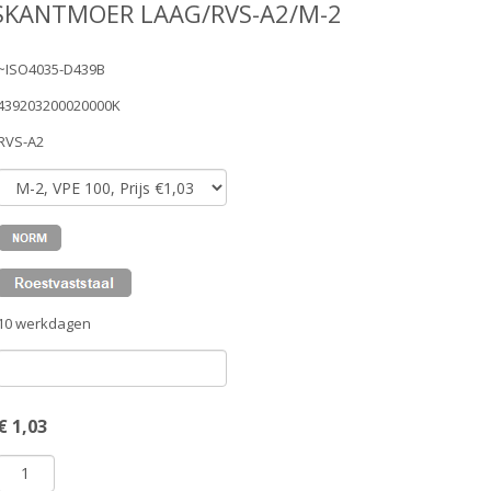
SKANTMOER LAAG/RVS-A2/M-2
~ISO4035-D439B
439203200020000K
RVS-A2
10 werkdagen
€
1,03