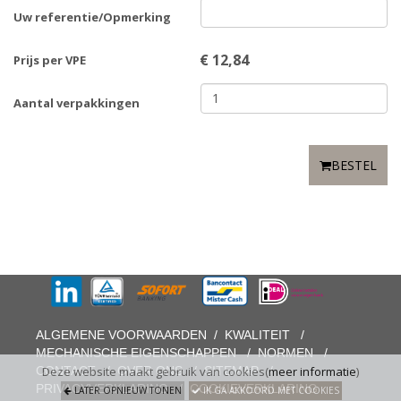
Uw referentie/Opmerking
€
12,84
Prijs per VPE
Aantal verpakkingen
BESTEL
ALGEMENE VOORWAARDEN
/
KWALITEIT
/
MECHANISCHE EIGENSCHAPPEN
/
NORMEN
/
CONTACT
/
OVER ONS
/
SITEMAP
/
Deze website maakt gebruik van cookies(
meer informatie
)
PRIVACYVERKLARING
/
COOKIEVERKLARING
LATER OPNIEUW TONEN
IK GA AKKOORD MET COOKIES