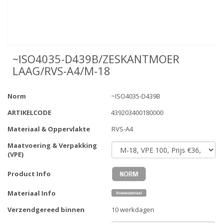
~ISO4035-D439B/ZESKANTMOER
LAAG/RVS-A4/M-18
Norm
~ISO4035-D439B
ARTIKELCODE
439203400180000
Materiaal & Oppervlakte
RVS-A4
Maatvoering & Verpakking
(VPE)
Product Info
Materiaal Info
Verzendgereed binnen
10 werkdagen