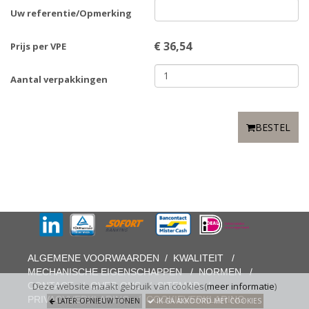
Uw referentie/Opmerking
€
36,54
Prijs per VPE
Aantal verpakkingen
BESTEL
ALGEMENE VOORWAARDEN
/
KWALITEIT
/
MECHANISCHE EIGENSCHAPPEN
/
NORMEN
/
CONTACT
/
OVER ONS
/
SITEMAP
/
Deze website maakt gebruik van cookies(
meer informatie
)
PRIVACYVERKLARING
/
COOKIEVERKLARING
LATER OPNIEUW TONEN
IK GA AKKOORD MET COOKIES