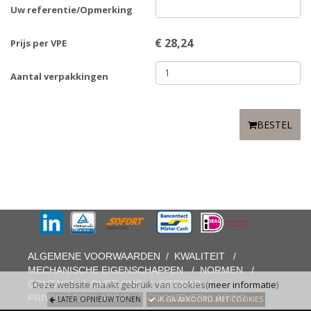
Uw referentie/Opmerking
€
28,24
Prijs per VPE
Aantal verpakkingen
BESTEL
ALGEMENE VOORWAARDEN
/
KWALITEIT
/
MECHANISCHE EIGENSCHAPPEN
/
NORMEN
/
CONTACT
/
OVER ONS
/
SITEMAP
/
Deze website maakt gebruik van cookies(
meer informatie
)
PRIVACYVERKLARING
/
COOKIEVERKLARING
LATER OPNIEUW TONEN
IK GA AKKOORD MET COOKIES