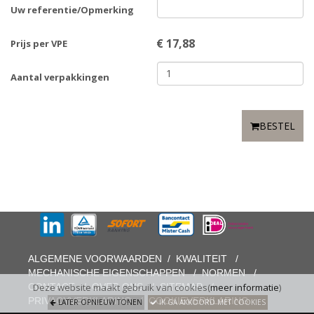
Uw referentie/Opmerking
€
17,88
Prijs per VPE
Aantal verpakkingen
BESTEL
ALGEMENE VOORWAARDEN
/
KWALITEIT
/
MECHANISCHE EIGENSCHAPPEN
/
NORMEN
/
CONTACT
/
OVER ONS
/
SITEMAP
/
Deze website maakt gebruik van cookies(
meer informatie
)
PRIVACYVERKLARING
/
COOKIEVERKLARING
LATER OPNIEUW TONEN
IK GA AKKOORD MET COOKIES