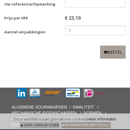
Uw referentie/Opmerking
€
23,10
Prijs per VPE
Aantal verpakkingen
BESTEL
ALGEMENE VOORWAARDEN
/
KWALITEIT
/
MECHANISCHE EIGENSCHAPPEN
/
NORMEN
/
CONTACT
/
OVER ONS
/
SITEMAP
/
Deze website maakt gebruik van cookies(
meer informatie
)
PRIVACYVERKLARING
/
COOKIEVERKLARING
LATER OPNIEUW TONEN
IK GA AKKOORD MET COOKIES