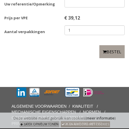
Uw referentie/Opmerking
€
39,12
Prijs per VPE
Aantal verpakkingen
BESTEL
ALGEMENE VOORWAARDEN
/
KWALITEIT
/
MECHANISCHE EIGENSCHAPPEN
/
NORMEN
/
CONTACT
/
OVER ONS
/
SITEMAP
/
Deze website maakt gebruik van cookies(
meer informatie
)
PRIVACYVERKLARING
/
COOKIEVERKLARING
LATER OPNIEUW TONEN
IK GA AKKOORD MET COOKIES