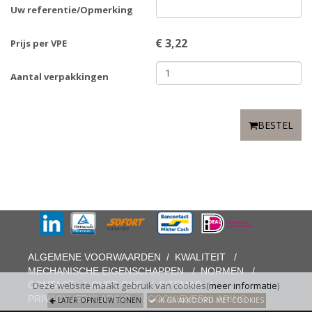
Uw referentie/Opmerking
€
3,22
Prijs per VPE
Aantal verpakkingen
BESTEL
ALGEMENE VOORWAARDEN
/
KWALITEIT
/
MECHANISCHE EIGENSCHAPPEN
/
NORMEN
/
CONTACT
/
OVER ONS
/
SITEMAP
/
Deze website maakt gebruik van cookies(
meer informatie
)
PRIVACYVERKLARING
/
COOKIEVERKLARING
LATER OPNIEUW TONEN
IK GA AKKOORD MET COOKIES