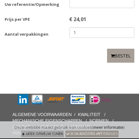
Uw referentie/Opmerking
€
24,01
Prijs per VPE
Aantal verpakkingen
BESTEL
ALGEMENE VOORWAARDEN
/
KWALITEIT
/
MECHANISCHE EIGENSCHAPPEN
/
NORMEN
/
CONTACT
/
OVER ONS
/
SITEMAP
/
Deze website maakt gebruik van cookies(
meer informatie
)
PRIVACYVERKLARING
/
COOKIEVERKLARING
LATER OPNIEUW TONEN
IK GA AKKOORD MET COOKIES