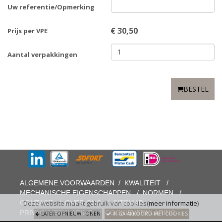
Uw referentie/Opmerking
€
30,50
Prijs per VPE
Aantal verpakkingen
BESTEL
ALGEMENE VOORWAARDEN
/
KWALITEIT
/
MECHANISCHE EIGENSCHAPPEN
/
NORMEN
/
CONTACT
/
OVER ONS
/
SITEMAP
/
Deze website maakt gebruik van cookies(
meer informatie
)
PRIVACYVERKLARING
/
COOKIEVERKLARING
LATER OPNIEUW TONEN
IK GA AKKOORD MET COOKIES