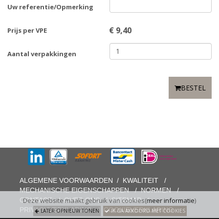
Uw referentie/Opmerking
€
9,40
Prijs per VPE
Aantal verpakkingen
BESTEL
ALGEMENE VOORWAARDEN
/
KWALITEIT
/
MECHANISCHE EIGENSCHAPPEN
/
NORMEN
/
CONTACT
/
OVER ONS
/
SITEMAP
/
Deze website maakt gebruik van cookies(
meer informatie
)
PRIVACYVERKLARING
/
COOKIEVERKLARING
LATER OPNIEUW TONEN
IK GA AKKOORD MET COOKIES