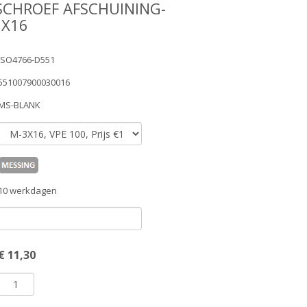
SCHROEF AFSCHUINING-
3X16
ISO4766-D551
551007900030016
MS-BLANK
10 werkdagen
€
11,30