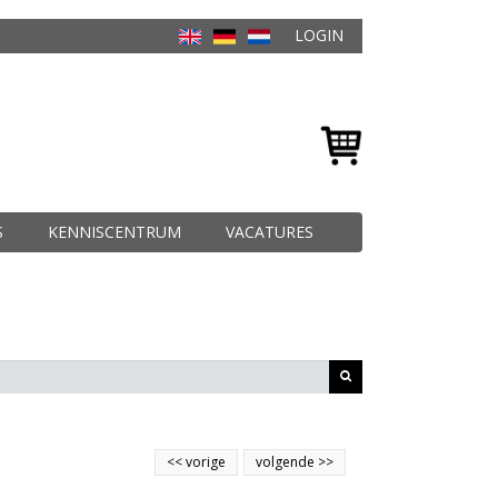
LOGIN
S
KENNISCENTRUM
VACATURES
<<
vorige
volgende
>>