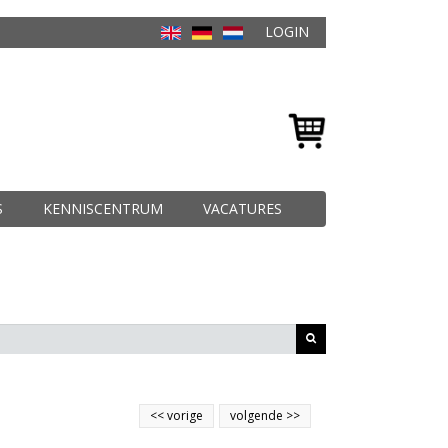
LOGIN
S
KENNISCENTRUM
VACATURES
<<
vorige
volgende
>>