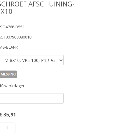
SCHROEF AFSCHUINING-
8X10
ISO4766-D551
551007900080010
MS-BLANK
10 werkdagen
€
35,91