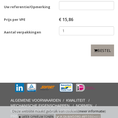
Uw referentie/Opmerking
€
15,86
Prijs per VPE
Aantal verpakkingen
BESTEL
ALGEMENE VOORWAARDEN
/
KWALITEIT
/
MECHANISCHE EIGENSCHAPPEN
/
NORMEN
/
CONTACT
/
OVER ONS
/
SITEMAP
/
Deze website maakt gebruik van cookies(
meer informatie
)
PRIVACYVERKLARING
/
COOKIEVERKLARING
LATER OPNIEUW TONEN
IK GA AKKOORD MET COOKIES