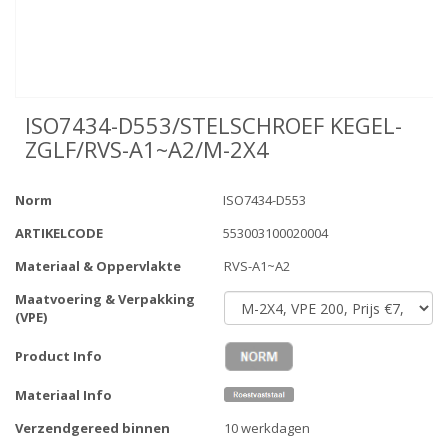
ISO7434-D553/STELSCHROEF KEGEL-
ZGLF/RVS-A1~A2/M-2X4
Norm
ISO7434-D553
ARTIKELCODE
553003100020004
Materiaal & Oppervlakte
RVS-A1~A2
Maatvoering & Verpakking
(VPE)
Product Info
Materiaal Info
Verzendgereed binnen
10 werkdagen