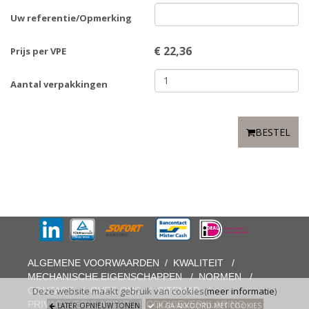
Uw referentie/Opmerking
€
22,36
Prijs per VPE
Aantal verpakkingen
BESTEL
ALGEMENE VOORWAARDEN
/
KWALITEIT
/
MECHANISCHE EIGENSCHAPPEN
/
NORMEN
/
CONTACT
/
OVER ONS
/
SITEMAP
/
Deze website maakt gebruik van cookies(
meer informatie
)
PRIVACYVERKLARING
/
COOKIEVERKLARING
LATER OPNIEUW TONEN
IK GA AKKOORD MET COOKIES