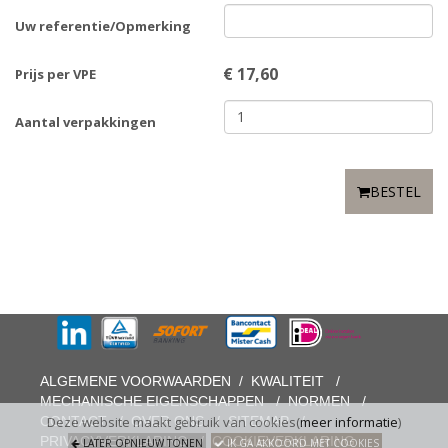
Uw referentie/Opmerking
€
17,60
Prijs per VPE
Aantal verpakkingen
BESTEL
ALGEMENE VOORWAARDEN
/
KWALITEIT
/
MECHANISCHE EIGENSCHAPPEN
/
NORMEN
/
CONTACT
/
OVER ONS
/
SITEMAP
/
Deze website maakt gebruik van cookies(
meer informatie
)
PRIVACYVERKLARING
/
COOKIEVERKLARING
LATER OPNIEUW TONEN
IK GA AKKOORD MET COOKIES