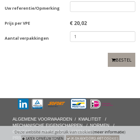
Uw referentie/Opmerking
€
20,02
Prijs per VPE
Aantal verpakkingen
BESTEL
ALGEMENE VOORWAARDEN
/
KWALITEIT
/
MECHANISCHE EIGENSCHAPPEN
/
NORMEN
/
CONTACT
/
OVER ONS
/
SITEMAP
/
Deze website maakt gebruik van cookies(
meer informatie
)
PRIVACYVERKLARING
/
COOKIEVERKLARING
LATER OPNIEUW TONEN
IK GA AKKOORD MET COOKIES