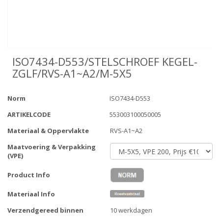
ISO7434-D553/STELSCHROEF KEGEL-
ZGLF/RVS-A1~A2/M-5X5
Norm
ISO7434-D553
ARTIKELCODE
553003100050005
Materiaal & Oppervlakte
RVS-A1~A2
Maatvoering & Verpakking
(VPE)
Product Info
Materiaal Info
Verzendgereed binnen
10 werkdagen