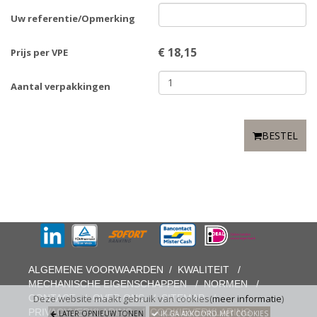
Uw referentie/Opmerking
€
18,15
Prijs per VPE
Aantal verpakkingen
BESTEL
ALGEMENE VOORWAARDEN
/
KWALITEIT
/
MECHANISCHE EIGENSCHAPPEN
/
NORMEN
/
CONTACT
/
OVER ONS
/
SITEMAP
/
Deze website maakt gebruik van cookies(
meer informatie
)
PRIVACYVERKLARING
/
COOKIEVERKLARING
LATER OPNIEUW TONEN
IK GA AKKOORD MET COOKIES