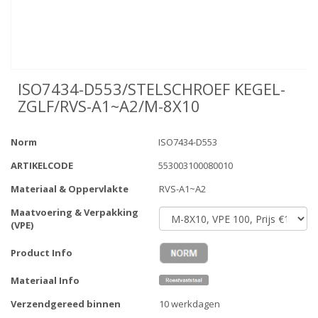
ISO7434-D553/STELSCHROEF KEGEL-
ZGLF/RVS-A1~A2/M-8X10
Norm
ISO7434-D553
ARTIKELCODE
553003100080010
Materiaal & Oppervlakte
RVS-A1~A2
Maatvoering & Verpakking
(VPE)
Product Info
Materiaal Info
Verzendgereed binnen
10 werkdagen