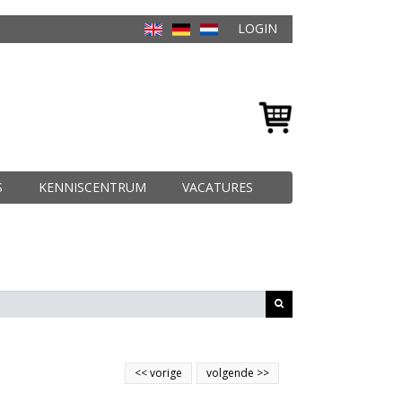
LOGIN
S
KENNISCENTRUM
VACATURES
<<
vorige
volgende
>>