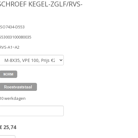
SCHROEF KEGEL-ZGLF/RVS-
ISO7434-D553
553003100080035
RVS-A1~A2
10 werkdagen
€
25,74