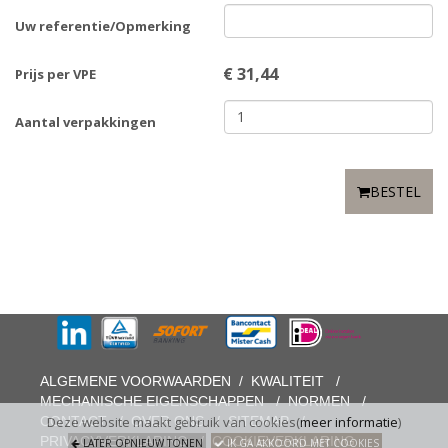
Uw referentie/Opmerking
€
31,44
Prijs per VPE
Aantal verpakkingen
BESTEL
ALGEMENE VOORWAARDEN
/
KWALITEIT
/
MECHANISCHE EIGENSCHAPPEN
/
NORMEN
/
CONTACT
/
OVER ONS
/
SITEMAP
/
Deze website maakt gebruik van cookies(
meer informatie
)
PRIVACYVERKLARING
/
COOKIEVERKLARING
LATER OPNIEUW TONEN
IK GA AKKOORD MET COOKIES