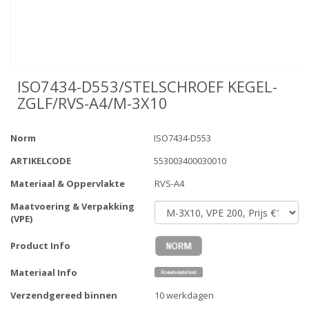
ISO7434-D553/STELSCHROEF KEGEL-
ZGLF/RVS-A4/M-3X10
Norm
ISO7434-D553
ARTIKELCODE
553003400030010
Materiaal & Oppervlakte
RVS-A4
Maatvoering & Verpakking
(VPE)
Product Info
Materiaal Info
Verzendgereed binnen
10 werkdagen