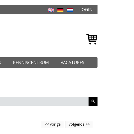
LOGIN
S
KENNISCENTRUM
VACATURES
<<
vorige
volgende
>>