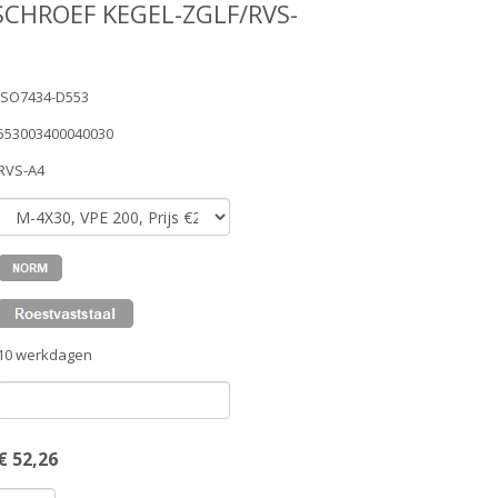
SCHROEF KEGEL-ZGLF/RVS-
ISO7434-D553
553003400040030
RVS-A4
10 werkdagen
€
52,26