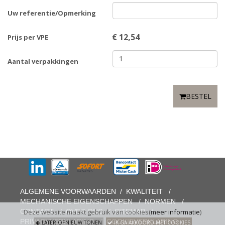
Uw referentie/Opmerking
€
12,54
Prijs per VPE
Aantal verpakkingen
BESTEL
ALGEMENE VOORWAARDEN
/
KWALITEIT
/
MECHANISCHE EIGENSCHAPPEN
/
NORMEN
/
CONTACT
/
OVER ONS
/
SITEMAP
/
Deze website maakt gebruik van cookies(
meer informatie
)
PRIVACYVERKLARING
/
COOKIEVERKLARING
LATER OPNIEUW TONEN
IK GA AKKOORD MET COOKIES