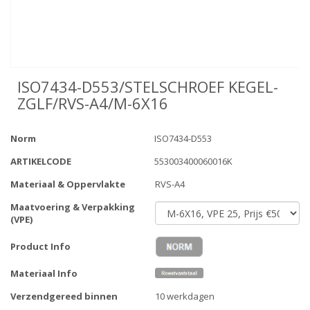
ISO7434-D553/STELSCHROEF KEGEL-
ZGLF/RVS-A4/M-6X16
Norm
ISO7434-D553
ARTIKELCODE
553003400060016K
Materiaal & Oppervlakte
RVS-A4
Maatvoering & Verpakking
(VPE)
Product Info
Materiaal Info
Verzendgereed binnen
10 werkdagen