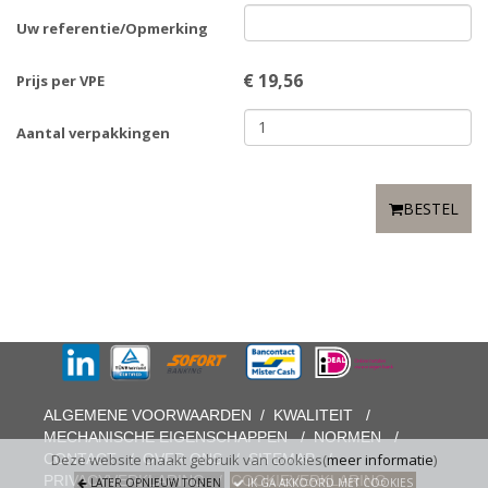
Uw referentie/Opmerking
€
19,56
Prijs per VPE
Aantal verpakkingen
BESTEL
ALGEMENE VOORWAARDEN
/
KWALITEIT
/
MECHANISCHE EIGENSCHAPPEN
/
NORMEN
/
CONTACT
/
OVER ONS
/
SITEMAP
/
Deze website maakt gebruik van cookies(
meer informatie
)
PRIVACYVERKLARING
/
COOKIEVERKLARING
LATER OPNIEUW TONEN
IK GA AKKOORD MET COOKIES