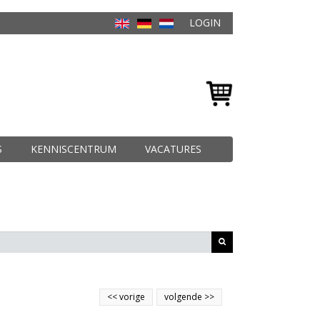
LOGIN
S
KENNISCENTRUM
VACATURES
<<
vorige
volgende
>>