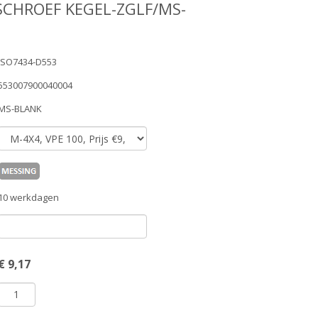
SCHROEF KEGEL-ZGLF/MS-
ISO7434-D553
553007900040004
MS-BLANK
10 werkdagen
€
9,17