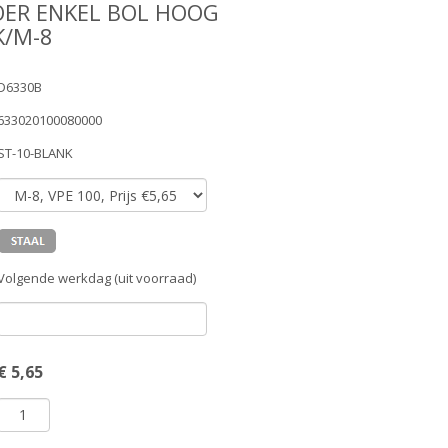
ER ENKEL BOL HOOG
K/M-8
D6330B
633020100080000
ST-10-BLANK
Volgende werkdag (uit voorraad)
€
5,65