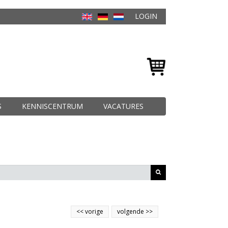
LOGIN
S
KENNISCENTRUM
VACATURES
<<
vorige
volgende
>>