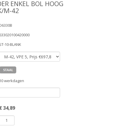
ER ENKEL BOL HOOG
K/M-42
D6330B
633020100420000
ST-10-BLANK
10 werkdagen
€
34,89