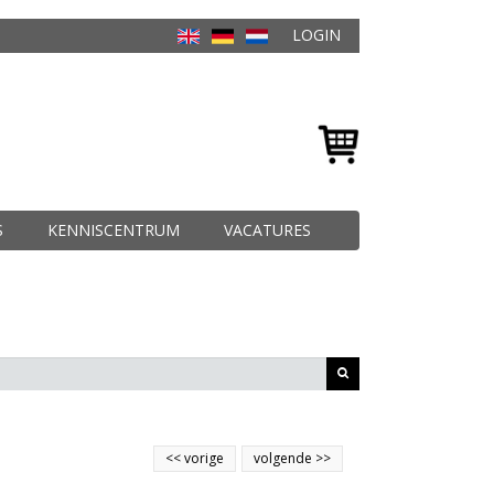
LOGIN
S
KENNISCENTRUM
VACATURES
<<
vorige
volgende
>>