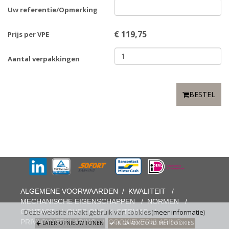
Uw referentie/Opmerking
€
119,75
Prijs per VPE
Aantal verpakkingen
BESTEL
ALGEMENE VOORWAARDEN
/
KWALITEIT
/
MECHANISCHE EIGENSCHAPPEN
/
NORMEN
/
CONTACT
/
OVER ONS
/
SITEMAP
/
Deze website maakt gebruik van cookies(
meer informatie
)
PRIVACYVERKLARING
/
COOKIEVERKLARING
LATER OPNIEUW TONEN
IK GA AKKOORD MET COOKIES