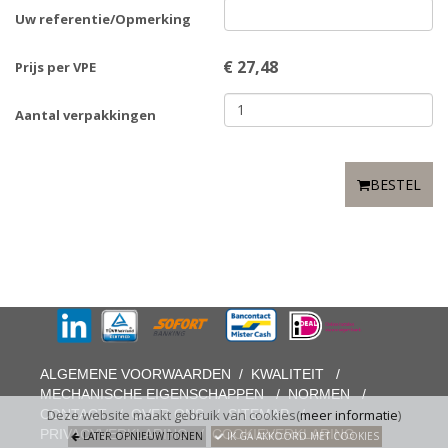
Uw referentie/Opmerking
€
27,48
Prijs per VPE
Aantal verpakkingen
BESTEL
ALGEMENE VOORWAARDEN
/
KWALITEIT
/
MECHANISCHE EIGENSCHAPPEN
/
NORMEN
/
CONTACT
/
OVER ONS
/
SITEMAP
/
Deze website maakt gebruik van cookies(
meer informatie
)
PRIVACYVERKLARING
/
COOKIEVERKLARING
LATER OPNIEUW TONEN
IK GA AKKOORD MET COOKIES