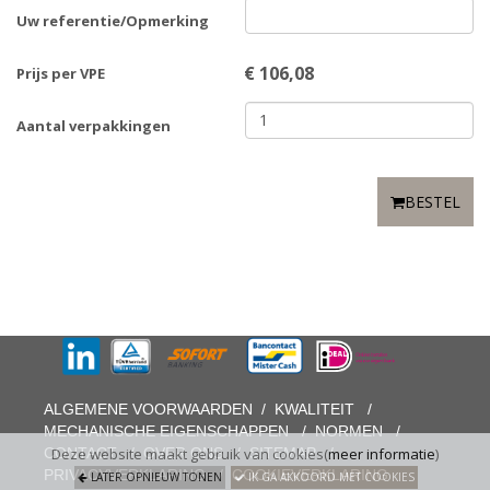
Uw referentie/Opmerking
€
106,08
Prijs per VPE
Aantal verpakkingen
BESTEL
ALGEMENE VOORWAARDEN
/
KWALITEIT
/
MECHANISCHE EIGENSCHAPPEN
/
NORMEN
/
CONTACT
/
OVER ONS
/
SITEMAP
/
Deze website maakt gebruik van cookies(
meer informatie
)
PRIVACYVERKLARING
/
COOKIEVERKLARING
LATER OPNIEUW TONEN
IK GA AKKOORD MET COOKIES