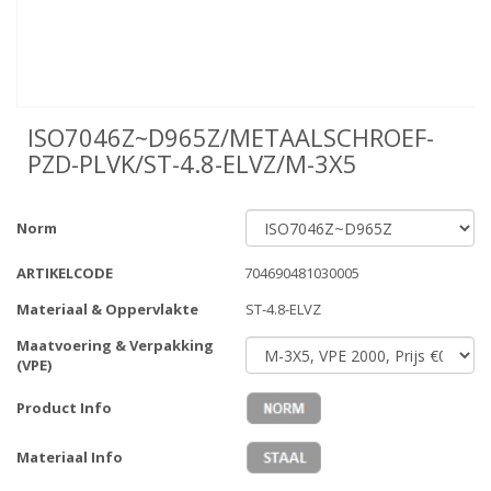
ISO7046Z~D965Z/METAALSCHROEF-
PZD-PLVK/ST-4.8-ELVZ/M-3X5
Norm
ARTIKELCODE
704690481030005
Materiaal & Oppervlakte
ST-4.8-ELVZ
Maatvoering & Verpakking
(VPE)
Product Info
Materiaal Info