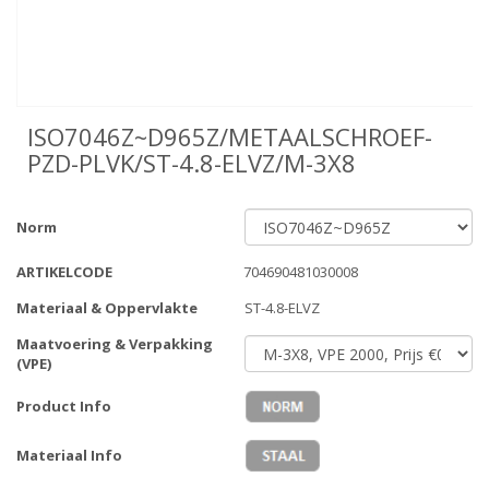
ISO7046Z~D965Z/METAALSCHROEF-
PZD-PLVK/ST-4.8-ELVZ/M-3X8
Norm
ARTIKELCODE
704690481030008
Materiaal & Oppervlakte
ST-4.8-ELVZ
Maatvoering & Verpakking
(VPE)
Product Info
Materiaal Info