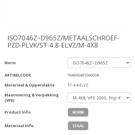
ISO7046Z~D965Z/METAALSCHROEF-
PZD-PLVK/ST-4.8-ELVZ/M-4X8
Norm
ARTIKELCODE
704690481040008
Materiaal & Oppervlakte
ST-4.8-ELVZ
Maatvoering & Verpakking
(VPE)
Product Info
Materiaal Info