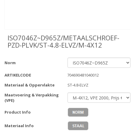
ISO7046Z~D965Z/METAALSCHROEF-
PZD-PLVK/ST-4.8-ELVZ/M-4X12
Norm
ARTIKELCODE
704690481040012
Materiaal & Oppervlakte
ST-4.8-ELVZ
Maatvoering & Verpakking
(VPE)
Product Info
Materiaal Info